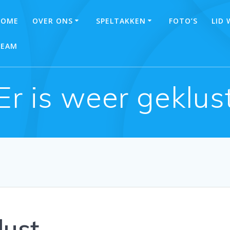
HOME
OVER ONS
SPELTAKKEN
FOTO’S
LID
TEAM
Er is weer geklus
lust