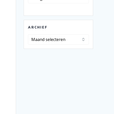
s
ARCHIEF
Archief
,