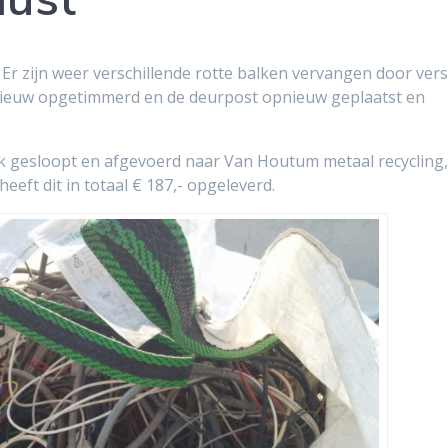
 Er zijn weer verschillende rotte balken vervangen door ver
nieuw opgetimmerd en de deurpost opnieuw geplaatst en
Ark gesloopt en afgevoerd naar Van Houtum metaal recycling
 heeft dit in totaal € 187,- opgeleverd.