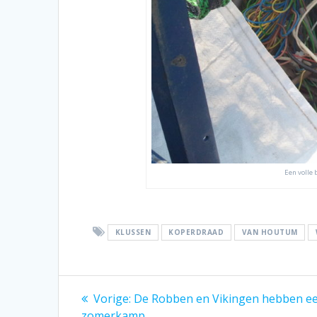
Een volle 
KLUSSEN
KOPERDRAAD
VAN HOUTUM
Bericht
Vorig
Vorige:
De Robben en Vikingen hebben een
bericht:
zomerkamp