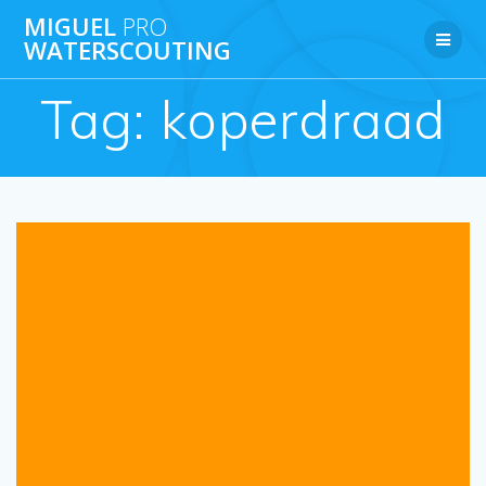
Ga
MIGUEL
PRO
naar
WATERSCOUTING
de
inhoud
Tag:
koperdraad