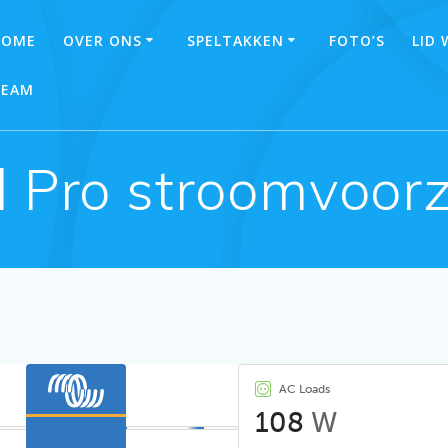
HOME
OVER ONS
SPELTAKKEN
FOTO’S
LID
TEAM
l Pro stroomvoorz