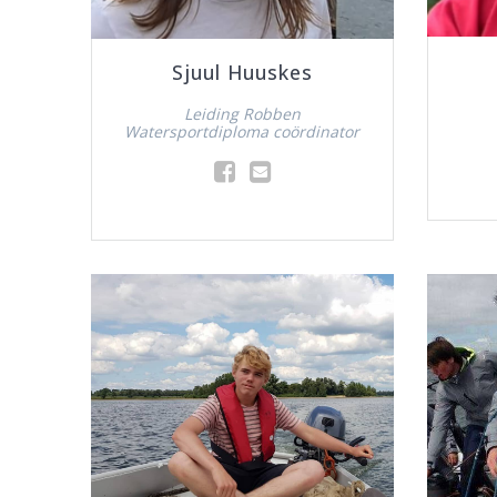
Sjuul Huuskes
Leiding Robben
Watersportdiploma coördinator