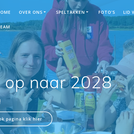
HOME
OVER ONS
SPELTAKKEN
FOTO’S
LID
TEAM
o op naar 2028
!
k pagina klik hier