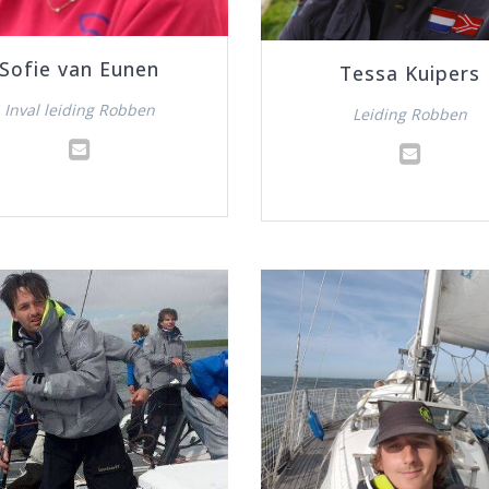
Sofie van Eunen
Tessa Kuipers
Inval leiding Robben
Leiding Robben