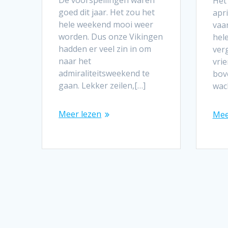
De voorspellingen waren
Het
goed dit jaar. Het zou het
apr
hele weekend mooi weer
vaa
worden. Dus onze Vikingen
hel
hadden er veel zin in om
ver
naar het
vri
admiraliteitsweekend te
bov
gaan. Lekker zeilen,[…]
wac
Meer lezen
Mee