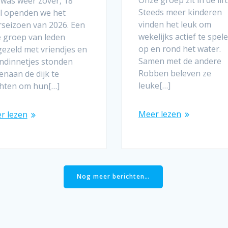
Onze groep zit in de lift
 was weer zover, 18
Steeds meer kinderen
il openden we het
vinden het leuk om
rseizoen van 2026. Een
wekelijks actief te spel
e groep van leden
op en rond het water.
gezeld met vriendjes en
Samen met de andere
endinnetjes stonden
Robben beleven ze
enaan de dijk te
leuke[…]
hten om hun[…]
Meer lezen
r lezen
Nog meer berichten…