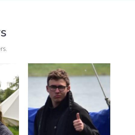
rs
rs.