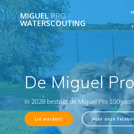
Ga
naar
MIGUEL
PRO
de
WATERSCOUTING
inhoud
De Miguel Pr
In 2028 bestaat de Miguel Pro 100 jaar!
Lid worden?
Voor onze Faceboo