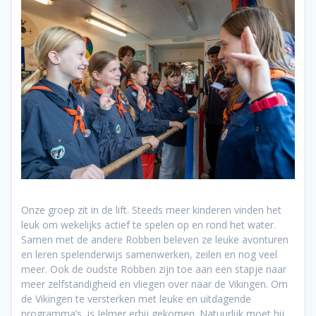
Onze groep zit in de lift. Steeds meer kinderen vinden het
leuk om wekelijks actief te spelen op en rond het water.
Samen met de andere Robben beleven ze leuke avonturen
en leren spelenderwijs samenwerken, zeilen en nog veel
meer. Ook de oudste Robben zijn toe aan een stapje naar
meer zelfstandigheid en vliegen over naar de Vikingen. Om
de Vikingen te versterken met leuke en uitdagende
programma’s, is Jelmer erbij gekomen. Natuurlijk moet hij