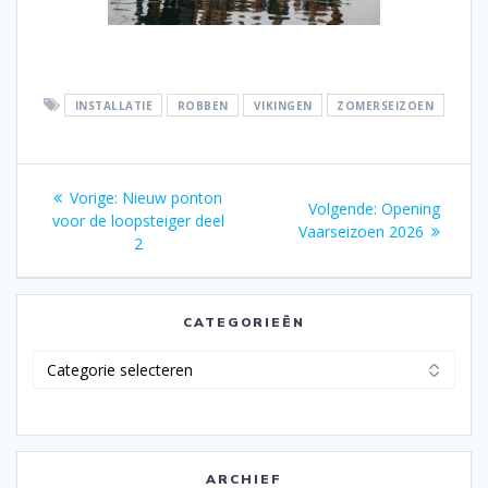
INSTALLATIE
ROBBEN
VIKINGEN
ZOMERSEIZOEN
Bericht
Vorig
Vorige:
Nieuw ponton
Volgend
Volgende:
Opening
navigatie
bericht:
voor de loopsteiger deel
bericht:
Vaarseizoen 2026
2
CATEGORIEËN
Categorieën
ARCHIEF