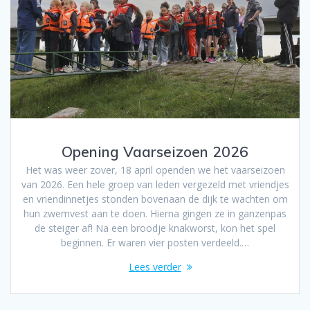
Opening Vaarseizoen 2026
Het was weer zover, 18 april openden we het vaarseizoen
van 2026. Een hele groep van leden vergezeld met vriendjes
en vriendinnetjes stonden bovenaan de dijk te wachten om
hun zwemvest aan te doen. Hierna gingen ze in ganzenpas
de steiger af! Na een broodje knakworst, kon het spel
beginnen. Er waren vier posten verdeeld.…
Lees verder