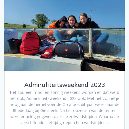
Admiraliteitsweekend 2023
Het zou een mooi en zonnig weekend worden en dat werd
het ook, Admiraliteitsweekend 2023 ook. Met het zonnetje
hoog aan de hemel voer de Orca ook dit jaar weer naar de
Rhederlaag bij Giesbeek. Na het opzetten van de tenten
werd er uitleg gegeven over de zeilwedstrijden. Waarna de
verschillende leeftijd groepen hun wedstrijden…