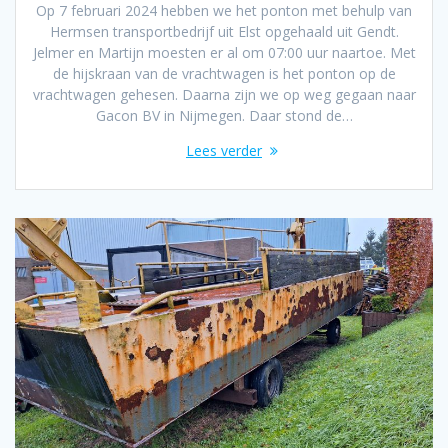
Op 7 februari 2024 hebben we het ponton met behulp van
Hermsen transportbedrijf uit Elst opgehaald uit Gendt.
Jelmer en Martijn moesten er al om 07:00 uur naartoe. Met
de hijskraan van de vrachtwagen is het ponton op de
vrachtwagen gehesen. Daarna zijn we op weg gegaan naar
Gacon BV in Nijmegen. Daar stond de…
Lees verder