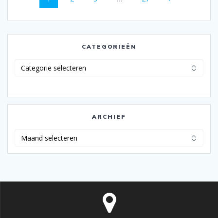
navigatie
CATEGORIEËN
Categorieën
ARCHIEF
Archief