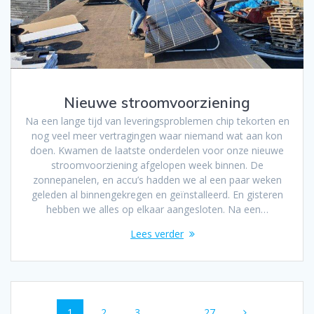
Nieuwe stroomvoorziening
Na een lange tijd van leveringsproblemen chip tekorten en
nog veel meer vertragingen waar niemand wat aan kon
doen. Kwamen de laatste onderdelen voor onze nieuwe
stroomvoorziening afgelopen week binnen. De
zonnepanelen, en accu’s hadden we al een paar weken
geleden al binnengekregen en geïnstalleerd. En gisteren
hebben we alles op elkaar aangesloten. Na een…
Lees verder
Berichten
Pagina
Pagina
Pagina
Pagina
1
2
3
…
27