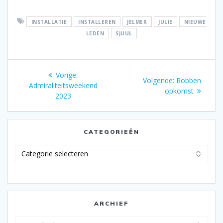
INSTALLATIE
INSTALLEREN
JELMER
JULIE
NIEUWE
LEDEN
SJUUL
Bericht
Vorig
Vorige:
Volgend
Volgende:
Robben
navigatie
bericht:
Admiraliteitsweekend
bericht:
opkomst
2023
CATEGORIEËN
Categorieën
ARCHIEF
Archief