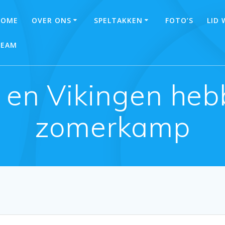
HOME
OVER ONS
SPELTAKKEN
FOTO’S
LID
TEAM
en Vikingen hebb
zomerkamp