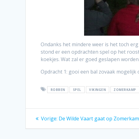
Ondanks het mindere weer is het toch er
stond er een opdrachten spel op het roos
koekjes. Wat zal er goed geslapen worden
Opdracht 1: gooi een bal zovaak mogelijk o
ROBBEN
SPEL
VIKINGEN
ZOMERKAMP
Bericht
Vorig
Vorige:
De Wilde Vaart gaat op Zomerka
bericht:
navigatie