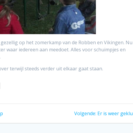
g gezellig op het zomerkamp van de Robben en Vikingen. Nu
ter waar iedereen aan meedoet. Alles voor schuimpjes en
.
ver terwijl steeds verder uit elkaar gaat staan.
Volgend
mp
Volgende:
Er is weer geklu
bericht: