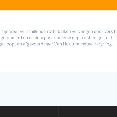
r zijn weer verschillende rotte balken vervangen door vers 
pgetimmerd en de deurpost opnieuw geplaatst en gesteld.
 gesloopt en afgevoerd naar Van Houtum metaal recycling,