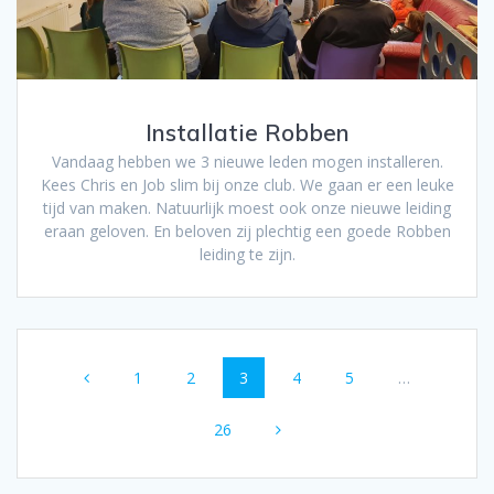
Installatie Robben
Vandaag hebben we 3 nieuwe leden mogen installeren.
Kees Chris en Job slim bij onze club. We gaan er een leuke
tijd van maken. Natuurlijk moest ook onze nieuwe leiding
eraan geloven. En beloven zij plechtig een goede Robben
leiding te zijn.
Berichten
Pagina
Pagina
Pagina
Pagina
Pagina
1
2
3
4
5
…
navigatie
Pagina
26