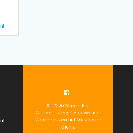
n!
© 2026 Miguel Pro
Waterscouting. Gebouwd met
WordPress en het
Mesmerize
nl
thema