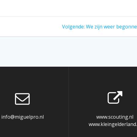
Volgend
Volgende:
We zijn weer begonne
bericht:
info@miguelpro.nl
www.scouting.nl
www.kleingelderland.