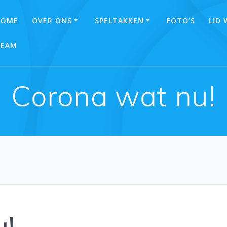
HOME
OVER ONS
SPELTAKKEN
FOTO’S
LID
TEAM
Corona wat nu!
u!