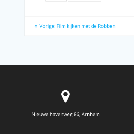
Bericht
Vorig
Vorige:
Film kijken met de Robben
bericht:
navigatie
Nieuwe havenweg 86, Arnhem