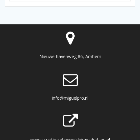
Nieuwe havenweg 86, Arnhem
info@miguelpro.nl
www.scouting.nl www.kleingelderland.nl