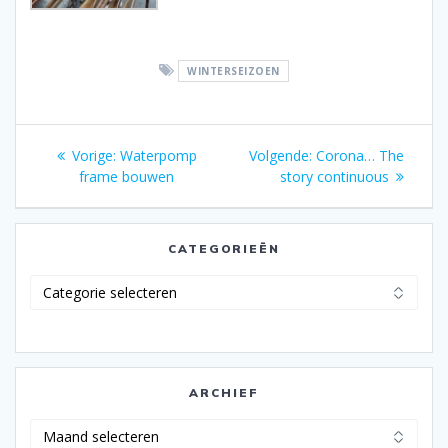
WINTERSEIZOEN
Bericht
Vorig
Volgend
Vorige:
Waterpomp
Volgende:
Corona… The
navigatie
bericht:
bericht:
frame bouwen
story continuous
CATEGORIEËN
Categorieën
ARCHIEF
Archief