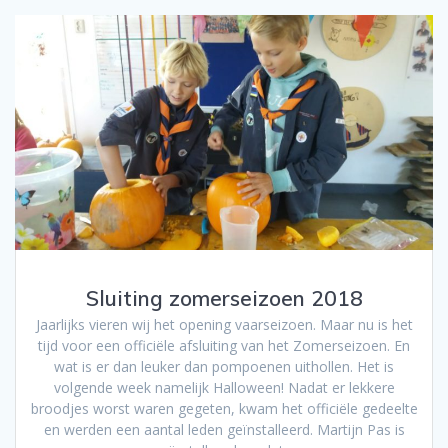
Sluiting zomerseizoen 2018
Jaarlijks vieren wij het opening vaarseizoen. Maar nu is het
tijd voor een officiële afsluiting van het Zomerseizoen. En
wat is er dan leuker dan pompoenen uithollen. Het is
volgende week namelijk Halloween! Nadat er lekkere
broodjes worst waren gegeten, kwam het officiële gedeelte
en werden een aantal leden geïnstalleerd. Martijn Pas is