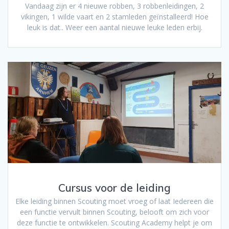
Vandaag zijn er 4 nieuwe robben, 3 robbenleidingen, 2
vikingen, 1 wilde vaart en 2 stamleden geïnstalleerd! Hoe
leuk is dat.. Weer een aantal nieuwe leuke leden erbij.
Cursus voor de leiding
Elke leiding binnen Scouting moet vroeg of laat Iedereen die
een functie vervult binnen Scouting, belooft om zich voor
deze functie te ontwikkelen. Scouting Academy helpt je om