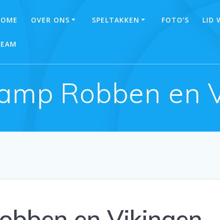
HOME
OVER ONS
SPELTAKKEN
FOTO’S
LID
TEAM
amp Robben en V
bben en Vikingen