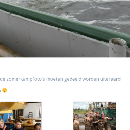
ok de zomerkampfoto’s moeten gedeeld worden uiteraard!
n