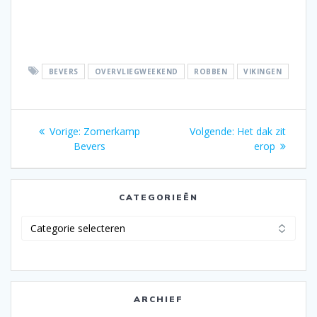
BEVERS
OVERVLIEGWEEKEND
ROBBEN
VIKINGEN
Bericht
Vorig
Volgend
Vorige:
Zomerkamp
Volgende:
Het dak zit
navigatie
bericht:
bericht:
Bevers
erop
CATEGORIEËN
Categorieën
ARCHIEF