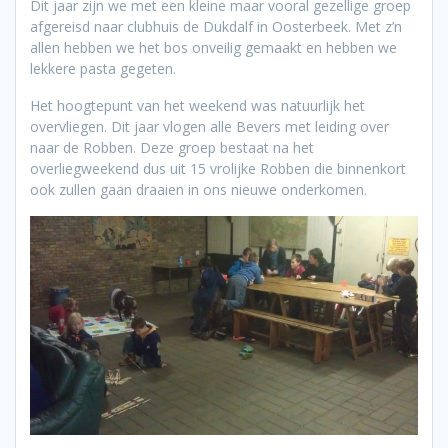
Dit jaar zijn we met een kleine maar vooral gezellige groep
afgereisd naar clubhuis de Dukdalf in Oosterbeek. Met z’n
allen hebben we het bos onveilig gemaakt en hebben we
lekkere pasta gegeten.
Het hoogtepunt van het weekend was natuurlijk het
overvliegen. Dit jaar vlogen alle Bevers met leiding over
naar de Robben. Deze groep bestaat na het
overliegweekend dus uit 15 vrolijke Robben die binnenkort
ook zullen gaan draaien in ons nieuwe onderkomen.