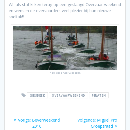
Wij als staf kijken terug op een geslaagd Overvaar-weekend
en wensen de overvaarders veel plezier bij hun nieuwe
speltak!!
In de sleep naar Giesbeek!
GIESBEEK
OVERVAARWEEKEND
PIRATEN
Bericht
Vorig
Volgend
Vorige:
Beverweekend
Volgende:
Miguel Pro
navigatie
bericht:
bericht:
2010
Groepsraad