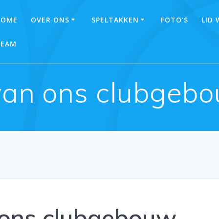
HOME
OVER ONS
SPELTAKKEN
FOTO’S
LID
TEAM
an ons clubgebo
ons clubgebouw