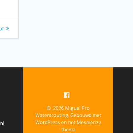
at
© 2026 Miguel Pro
Waterscouting. Gebouwd met
WordPress en het
Mesmerize
nl
thema