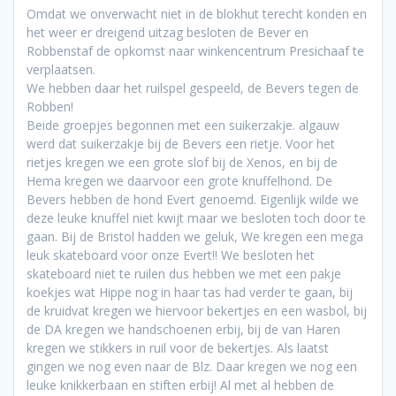
Omdat we onverwacht niet in de blokhut terecht konden en
het weer er dreigend uitzag besloten de Bever en
Robbenstaf de opkomst naar winkencentrum Presichaaf te
verplaatsen.
We hebben daar het ruilspel gespeeld, de Bevers tegen de
Robben!
Beide groepjes begonnen met een suikerzakje. algauw
werd dat suikerzakje bij de Bevers een rietje. Voor het
rietjes kregen we een grote slof bij de Xenos, en bij de
Hema kregen we daarvoor een grote knuffelhond. De
Bevers hebben de hond Evert genoemd. Eigenlijk wilde we
deze leuke knuffel niet kwijt maar we besloten toch door te
gaan. Bij de Bristol hadden we geluk, We kregen een mega
leuk skateboard voor onze Evert!! We besloten het
skateboard niet te ruilen dus hebben we met een pakje
koekjes wat Hippe nog in haar tas had verder te gaan, bij
de kruidvat kregen we hiervoor bekertjes en een wasbol, bij
de DA kregen we handschoenen erbij, bij de van Haren
kregen we stikkers in ruil voor de bekertjes. Als laatst
gingen we nog even naar de Blz. Daar kregen we nog een
leuke knikkerbaan en stiften erbij! Al met al hebben de