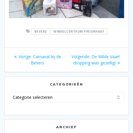
BEVERS
WINKELCENTRUM PRESIKHAAF
Bericht
Vorig
Volgend
Vorige:
Carnaval bij de
Volgende:
De Wilde Vaart
navigatie
bericht:
bericht:
Bevers
dropping was gezellig!
CATEGORIEËN
Categorieën
ARCHIEF