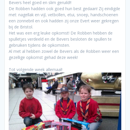
Bevers heel goed en slim geruild!!
De Robben hadden ook goed hun best gedaan! Zij eindigde
met: nagellak en vijl, vetbollen, etui, snoep, handschoenen
een zonnebril en ook hadden zij onze Evert weer gekregen
bij de Bristol.
Het was een erg leuke opkomst! De Robben hebben de
spulletjes verdeeld en de Bevers besloten de spullen te
gebruiken tijdens de opkomsten.
Al met al hebben zowel de Bevers als de Robben weer een
gezellige opkomst gehad deze week!
Tot volgende week allemaal!