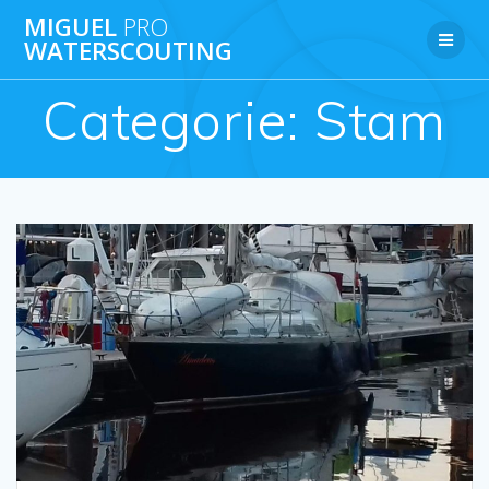
Ga
MIGUEL
PRO
naar
WATERSCOUTING
de
inhoud
Categorie:
Stam