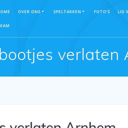
HOME
OVER ONS
SPELTAKKEN
FOTO’S
LID
TEAM
ootjes verlaten
s verlaten Arnhem.