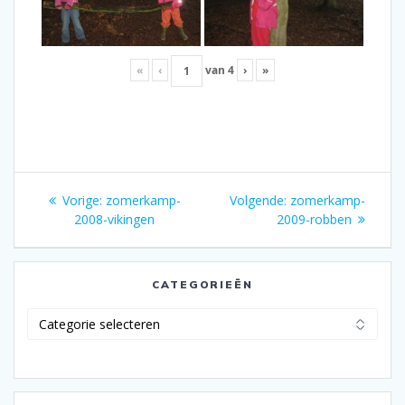
«
‹
van
4
›
»
Bericht
Vorig
Volgend
Vorige:
zomerkamp-
Volgende:
zomerkamp-
navigatie
bericht:
bericht:
2008-vikingen
2009-robben
CATEGORIEËN
Categorieën