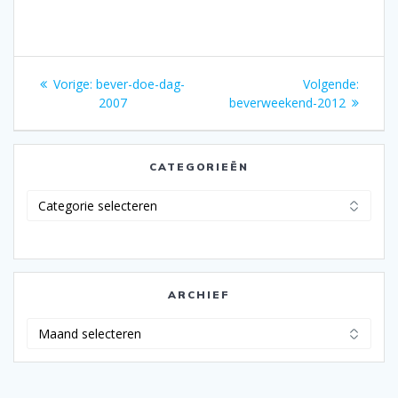
Bericht
Vorig
Volgen
Vorige:
bever-doe-dag-
Volgende:
navigatie
bericht:
bericht
2007
beverweekend-2012
CATEGORIEËN
Categorieën
ARCHIEF
Archief