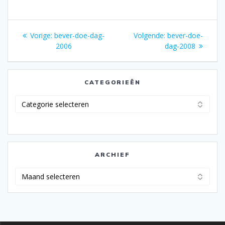
Bericht
Vorig
Volgend
Vorige:
bever-doe-dag-
Volgende:
bever-doe-
navigatie
bericht:
bericht:
2006
dag-2008
CATEGORIEËN
Categorieën
ARCHIEF
Archief