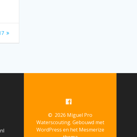
17
© 2026 Miguel Pro
Waterscouting. Gebouwd met
WordPress en het
Mesmerize
nl