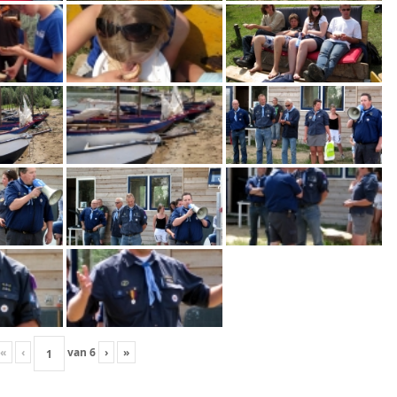
«
‹
van
6
›
»