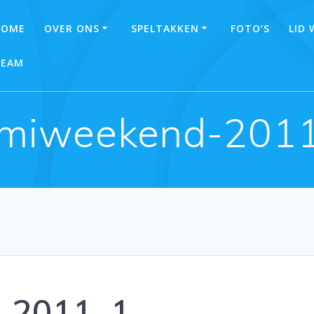
HOME
OVER ONS
SPELTAKKEN
FOTO’S
LID
TEAM
miweekend-201
-2011_1