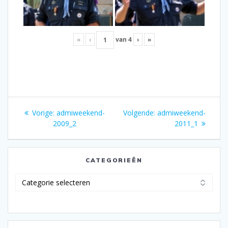
«
‹
van
4
›
»
Bericht
Vorig
Volgend
Vorige:
admiweekend-
Volgende:
admiweekend-
navigatie
bericht:
bericht:
2009_2
2011_1
CATEGORIEËN
Categorieën