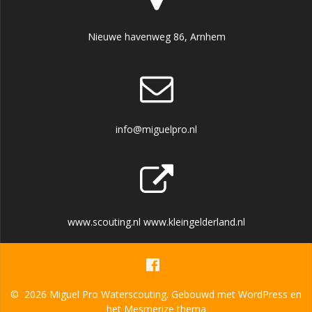
Nieuwe havenweg 86, Arnhem
info@miguelpro.nl
www.scouting.nl www.kleingelderland.nl
© 2026 Miguel Pro Waterscouting. Gebouwd met WordPress en
het
Mesmerize thema