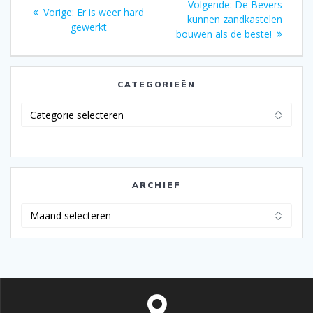
Volgend
Volgende:
De Bevers
Vorig
Vorige:
Er is weer hard
navigatie
bericht:
kunnen zandkastelen
bericht:
gewerkt
bouwen als de beste!
CATEGORIEËN
Categorieën
ARCHIEF
Archief