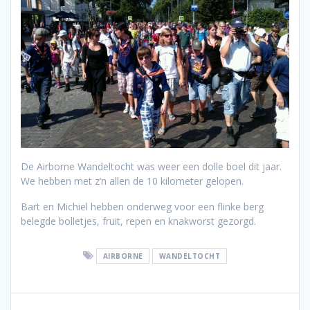
De Airborne Wandeltocht was weer een dolle boel dit jaar.
We hebben met z’n allen de 10 kilometer gelopen.
Bart en Michiel hebben onderweg voor een flinke berg
belegde bolletjes, fruit, repen en knakworst gezorgd.
AIRBORNE
WANDELTOCHT
Bericht