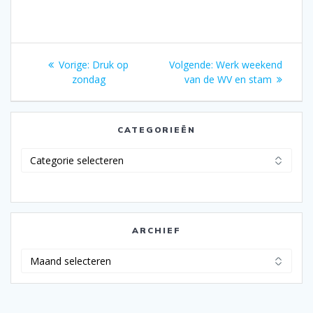
Bericht
Vorig
Volgend
Vorige:
Druk op
Volgende:
Werk weekend
navigatie
bericht:
bericht:
zondag
van de WV en stam
CATEGORIEËN
Categorieën
ARCHIEF
Archief