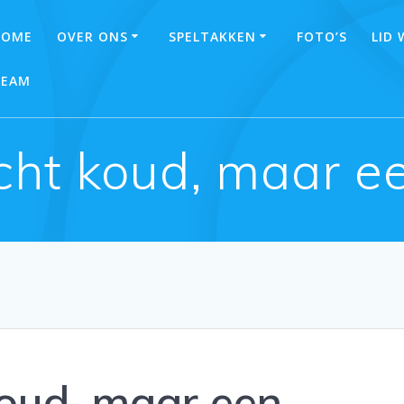
HOME
OVER ONS
SPELTAKKEN
FOTO’S
LID
TEAM
cht koud, maar ee
oud, maar een