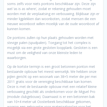
soms zelfs voor niets pontons beschikbaar zijn. Deze zijn
wel ‘as is as where’, zodat er rekening gehouden moet
worden met de verplaatsing en verbouwing. Blijkbaar zijn er
minder ligplekken dan woonboten, zodat mensen die een
nieuwe woonboot willen moeilijk van de oude woonboot af
kunnen komen.
De pontons zullen op hun plaats gehouden worden met
stevige palen (spudpalen). Toegang tot het complex is
mogelijk via een grote gesloten loopplank. Gesloten is een
must om de veiligheid van onze kleinste leden te
waarborgen.
Op de kortste termijn is een groot betonnen ponton met
bestaande opbouw het meest wenselijk. We hebben onze
pijlen gericht op een woonark van 38×5 meter die per mei
2011 gratis voor de vereniging beschikbaar kan komen.
Deze is met de bestaande opbouw met een relatief kleine
verbouwing geschikt als onderkomen voor de Miguel Pro
(module clubgebouw). Daarnaast is er een betonnen bak
van 10×4 meter uit Oosterbeek beschikbaar gekomen,
waarop een gebouwtje voor materiaalopslag voor het