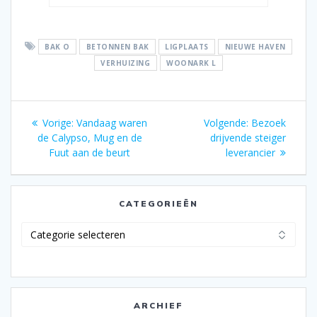
BAK O
BETONNEN BAK
LIGPLAATS
NIEUWE HAVEN
VERHUIZING
WOONARK L
Bericht
Vorig
Volgend
Vorige:
Vandaag waren
Volgende:
Bezoek
navigatie
bericht:
bericht:
de Calypso, Mug en de
drijvende steiger
Fuut aan de beurt
leverancier
CATEGORIEËN
Categorieën
ARCHIEF