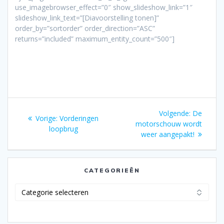
use_imagebrowser_effect=”0″ show_slideshow_link=”1″
slideshow_link_text=”[Diavoorstelling tonen]”
order_by=”sortorder” order_direction=”ASC”
returns=”included” maximum_entity_count=”500″]
Bericht
Volgend
Volgende:
De
Vorig
Vorige:
Vorderingen
navigatie
bericht:
motorschouw wordt
bericht:
loopbrug
weer aangepakt!
CATEGORIEËN
Categorieën