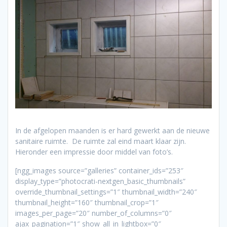
In de afgelopen maanden is er hard gewerkt aan de nieuwe
sanitaire ruimte. De ruimte zal eind maart klaar zijn.
Hieronder een impressie door middel van foto’s.
[ngg_images source=”galleries” container_ids=”253″
display_type=”photocrati-nextgen_basic_thumbnails”
override_thumbnail_settings=”1″ thumbnail_width=”240″
thumbnail_height=”160″ thumbnail_crop=”1″
images_per_page=”20″ number_of_columns=”0″
ajax_pagination=”1″ show_all_in_lightbox=”0″