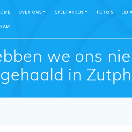
HOME
OVER ONS
SPELTAKKEN
FOTO’S
LID
TEAM
bben we ons ni
gehaald in Zutp