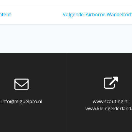
Volgend
htent
Volgende:
Airborne Wandeltoc
bericht:
info@miguelpro.nl
www.scouting.nl
www.kleingelderland.