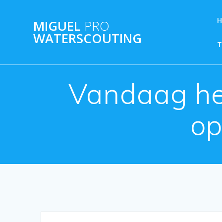
Ga
naar
MIGUEL
PRO
de
WATERSCOUTING
inhoud
Vandaag he
op