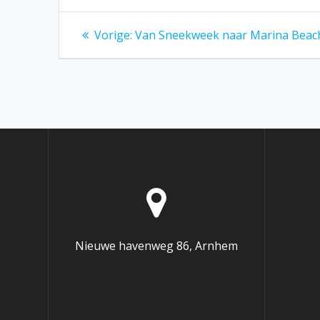
Bericht
Vorig
Vorige:
Van Sneekweek naar Marina Beac
bericht:
navigatie
Nieuwe havenweg 86, Arnhem