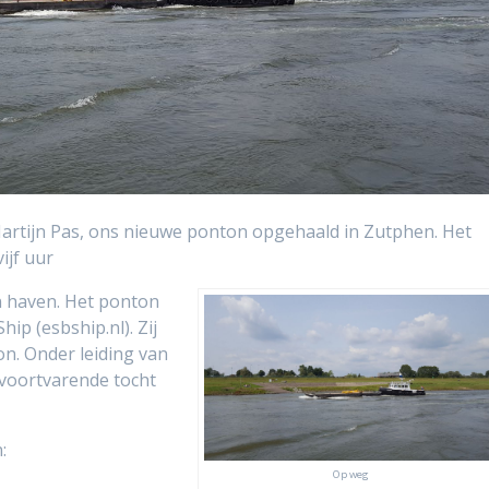
artijn Pas, ons nieuwe ponton opgehaald in Zutphen. Het
ijf uur
n haven. Het ponton
ip (esbship.nl). Zij
n. Onder leiding van
voortvarende tocht
:
Op weg