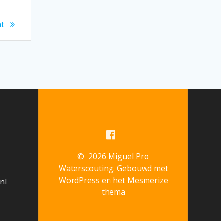
ht
© 2026 Miguel Pro
Waterscouting. Gebouwd met
WordPress en het
Mesmerize
nl
thema