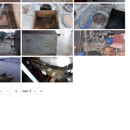
«
‹
van
3
›
»