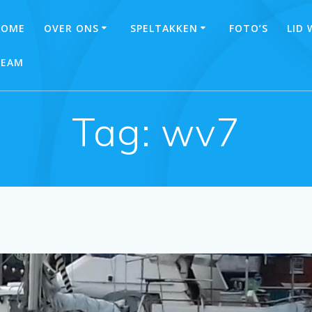
HOME
OVER ONS
SPELTAKKEN
FOTO’S
LID
TEAM
Tag:
wv7