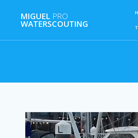
Ga
naar
MIGUEL
PRO
de
WATERSCOUTING
inhoud