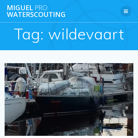
Ga
MIGUEL
PRO
naar
WATERSCOUTING
de
inhoud
Tag:
wildevaart