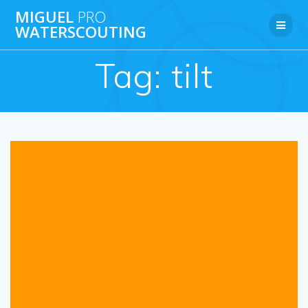
Ga
MIGUEL
PRO
naar
WATERSCOUTING
de
inhoud
Tag:
tilt