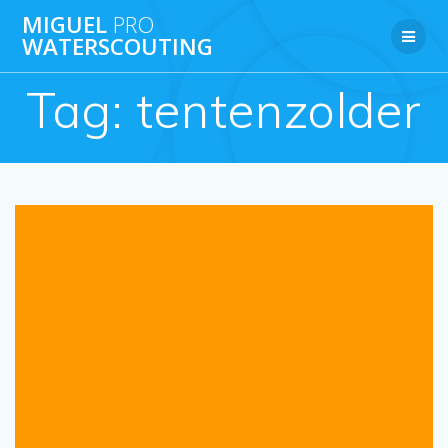
Ga
MIGUEL
PRO
naar
WATERSCOUTING
de
inhoud
Tag:
tentenzolder