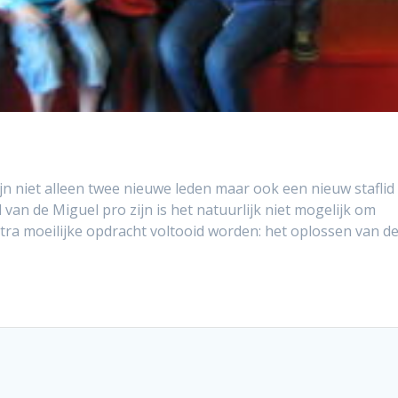
jn niet alleen twee nieuwe leden maar ook een nieuw staflid 
an de Miguel pro zijn is het natuurlijk niet mogelijk om
xtra moeilijke opdracht voltooid worden: het oplossen van d