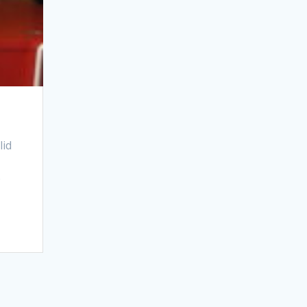
lid
e