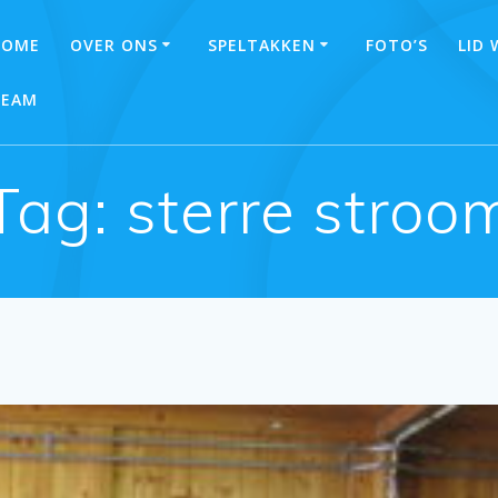
HOME
OVER ONS
SPELTAKKEN
FOTO’S
LID
TEAM
Tag:
sterre stroo