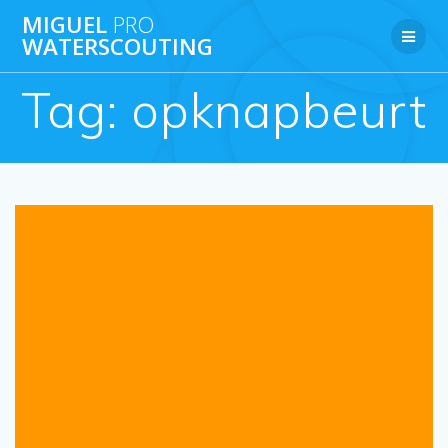
Ga
MIGUEL
PRO
naar
WATERSCOUTING
de
inhoud
Tag:
opknapbeurt