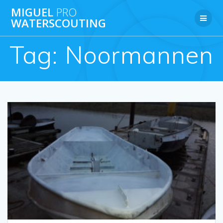
Ga
MIGUEL
PRO
naar
WATERSCOUTING
de
inhoud
Tag:
Noormannen