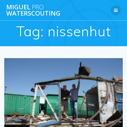
Ga
MIGUEL
PRO
naar
WATERSCOUTING
de
inhoud
Tag:
nissenhut