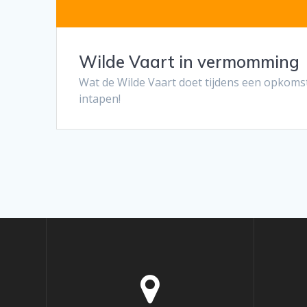
Wilde Vaart in vermomming
Wat de Wilde Vaart doet tijdens een opkomst
intapen!