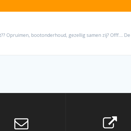
?? Opruimen, bootonderhoud, gezellig samen zij? Offf…. De 