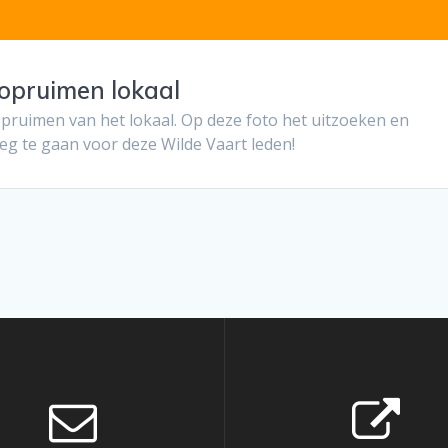
 opruimen lokaal
pruimen van het lokaal. Op deze foto het uitzoeken en
eg te gaan voor deze Wilde Vaart leden!