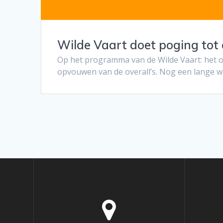
Wilde Vaart doet poging tot
Op het programma van de Wilde Vaart: het o
opvouwen van de overall’s. Nog een lange w