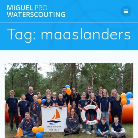
Ga
MIGUEL
PRO
naar
WATERSCOUTING
de
inhoud
Tag:
maaslanders