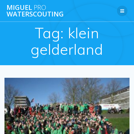
Ga
MIGUEL
PRO
naar
WATERSCOUTING
de
inhoud
Tag:
klein
gelderland