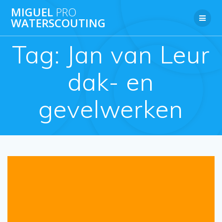
Ga
MIGUEL
PRO
naar
WATERSCOUTING
de
inhoud
Tag:
Jan van Leur
dak- en
gevelwerken