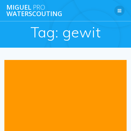
Ga
MIGUEL
PRO
naar
WATERSCOUTING
de
inhoud
Tag:
gewit