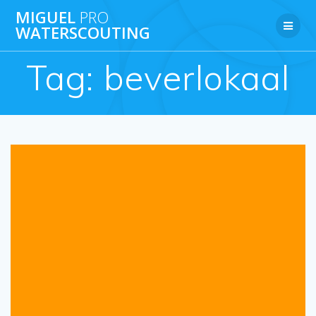
Ga
MIGUEL
PRO
naar
WATERSCOUTING
de
inhoud
Tag:
beverlokaal