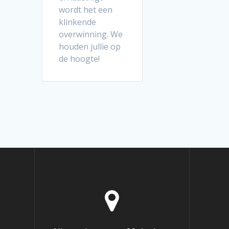
wordt het een
klinkende
overwinning. We
houden jullie op
de hoogte!