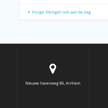
Bericht
Vorig
Vorige:
Vikingen ook aan de slag
bericht:
navigatie
Nieuwe havenweg 86, Arnhem