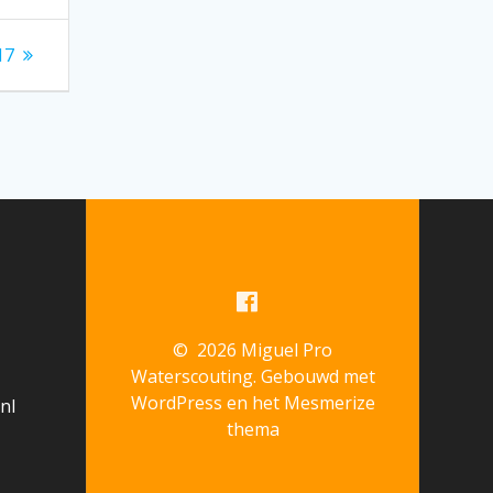
17
© 2026 Miguel Pro
Waterscouting. Gebouwd met
WordPress en het
Mesmerize
nl
thema