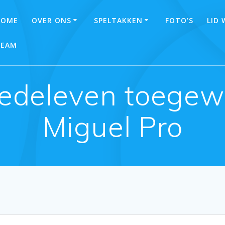
HOME
OVER ONS
SPELTAKKEN
FOTO’S
LID
TEAM
medeleven toege
Miguel Pro