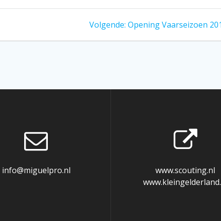
Volgend
Volgende:
Opening Vaarseizoen 20
bericht:
info@miguelpro.nl
www.scouting.nl
www.kleingelderland.