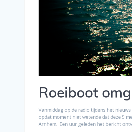
Roeiboot omg
Vanmiddag op de radio tijdens het nieuws
opdat moment niet wetende dat deze 5 men
Arnhem. Een uur geleden het bericht ont