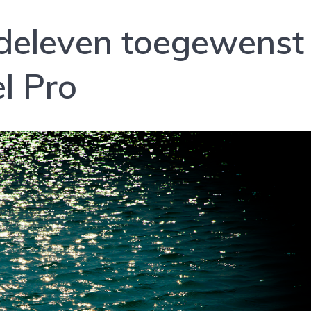
deleven toegewenst
l Pro