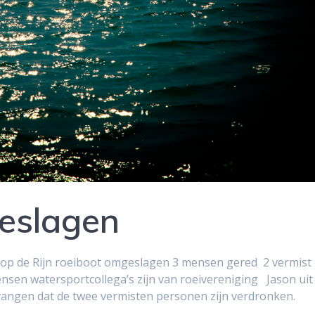
eslagen
 op de Rijn roeiboot omgeslagen 3 mensen gered 2 vermist
sen watersportcollega’s zijn van roeivereniging Jason uit
vangen dat de twee vermisten personen zijn verdronken.