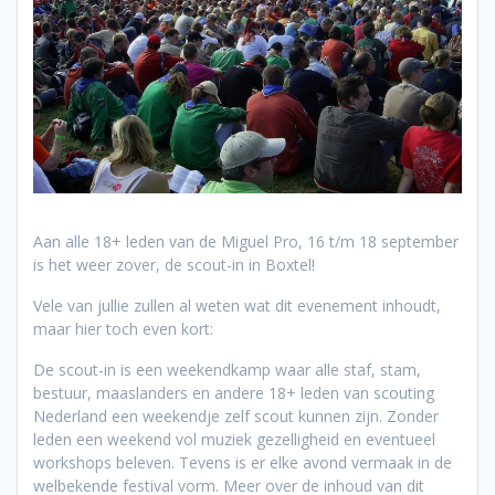
Aan alle 18+ leden van de Miguel Pro, 16 t/m 18 september
is het weer zover, de scout-in in Boxtel!
Vele van jullie zullen al weten wat dit evenement inhoudt,
maar hier toch even kort:
De scout-in is een weekendkamp waar alle staf, stam,
bestuur, maaslanders en andere 18+ leden van scouting
Nederland een weekendje zelf scout kunnen zijn. Zonder
leden een weekend vol muziek gezelligheid en eventueel
workshops beleven. Tevens is er elke avond vermaak in de
welbekende festival vorm. Meer over de inhoud van dit