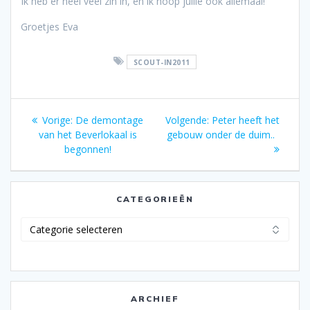
Ik heb er heel veel zin in, en ik hoop jullie ook allemaal!
Groetjes Eva
SCOUT-IN2011
Bericht
Vorig
Volgend
Vorige:
De demontage
Volgende:
Peter heeft het
navigatie
bericht:
bericht:
van het Beverlokaal is
gebouw onder de duim..
begonnen!
CATEGORIEËN
Categorieën
ARCHIEF