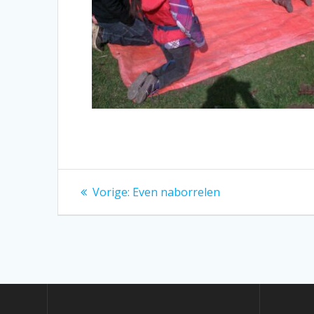
Bericht
Vorig
Vorige:
Even naborrelen
bericht:
navigatie