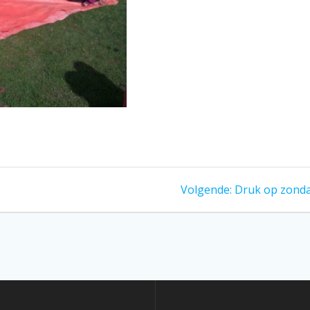
Volgend
Volgende:
Druk op zond
bericht: