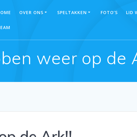
HOME
OVER ONS
SPELTAKKEN
FOTO’S
LID
TEAM
ben weer op de A
p de Ark!!